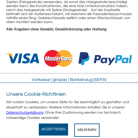
Zapfen (Feingewinde) verwenden, da sonst das Holzgewinde beschädigt
werden kann. Bei Konstruktionen, die eine Holz-Unterkonstruktion haben,
reicht das Holzgewinde mit Spitze (Grobgewinde) Auf der Kopfseite
befindet sich ein Außensechskant, mit welchem die Fassadenbauschraube
mithilfe eines Ring- Gabelschlüssels seitlich oder einen Steckschlüssel von
oben montiert werden kann.
Alle Angaben ohne Gewähr, Gewährleistung oder Haftung.
Vorkasse | giropay | Bankeinzug (SEPA)
Unsere Cookie-Richtlinien
Impressum
Streitschlichtung
Wir nutzen Cookies, um unsere Seite für Sie bestmöglich zu gestalten und
AGB
Sitemap
dauerhaft zu verbessern. Weitere Informationen erhalten Sie in unserer
Sicherheit
Jobs
Datenschutzerklärung
. Ohne Ihre Zustimmung werden nur technisch
Datenschutz
Über uns
notwendige Cookies verwendet.
Umweltschutz
Kontakt
Wegertseder
E-Rechnung
Vertrag widerrufen
AKZEPTIEREN
ABLEHNEN
View
Wegertseder GmbH
GRATIS - Im Play Store