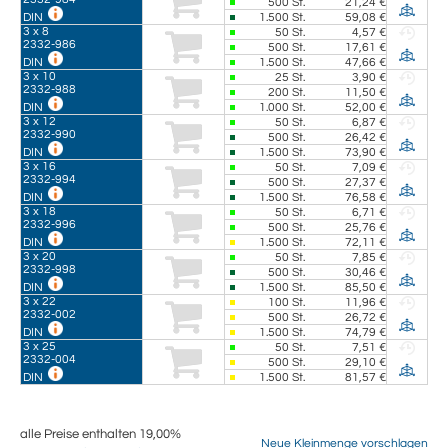
500
St.
21,24 €
1.500
St.
59,08 €
DIN
3 x 8
50
St.
4,57 €
2332-986
500
St.
17,61 €
1.500
St.
47,66 €
DIN
3 x 10
25
St.
3,90 €
2332-988
200
St.
11,50 €
1.000
St.
52,00 €
DIN
3 x 12
50
St.
6,87 €
2332-990
500
St.
26,42 €
1.500
St.
73,90 €
DIN
3 x 16
50
St.
7,09 €
2332-994
500
St.
27,37 €
1.500
St.
76,58 €
DIN
3 x 18
50
St.
6,71 €
2332-996
500
St.
25,76 €
1.500
St.
72,11 €
DIN
3 x 20
50
St.
7,85 €
2332-998
500
St.
30,46 €
1.500
St.
85,50 €
DIN
3 x 22
100
St.
11,96 €
2332-002
500
St.
26,72 €
1.500
St.
74,79 €
DIN
3 x 25
50
St.
7,51 €
2332-004
500
St.
29,10 €
1.500
St.
81,57 €
DIN
alle Preise enthalten 19,00%
Neue Kleinmenge vorschlagen