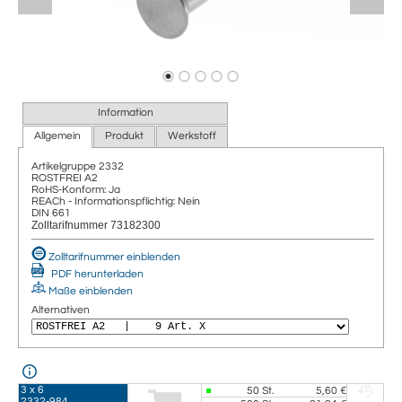
Information
Allgemein
Produkt
Werkstoff
Artikelgruppe
2332
ROSTFREI A2
RoHS-Konform: Ja
REACh - Informationspflichtig: Nein
DIN 661
Zolltarifnummer 73182300
Zolltarifnummer einblenden
PDF herunterladen
Maße einblenden
Alternativen
3 x 6
50
St.
5,60 €
2332-984