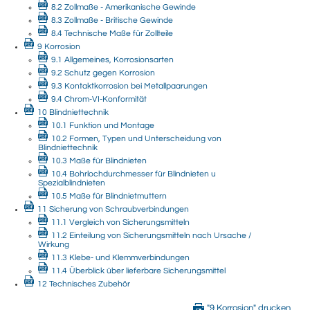
8.2 Zollmaße - Amerikanische Gewinde
8.3 Zollmaße - Britische Gewinde
8.4 Technische Maße für Zollteile
9 Korrosion
9.1 Allgemeines, Korrosionsarten
9.2 Schutz gegen Korrosion
9.3 Kontaktkorrosion bei Metallpaarungen
9.4 Chrom-VI-Konformität
10 Blindniettechnik
10.1 Funktion und Montage
10.2 Formen, Typen und Unterscheidung von
Blindniettechnik
10.3 Maße für Blindnieten
10.4 Bohrlochdurchmesser für Blindnieten u
Spezialblindnieten
10.5 Maße für Blindnietmuttern
11 Sicherung von Schraubverbindungen
11.1 Vergleich von Sicherungsmitteln
11.2 Einteilung von Sicherungsmitteln nach Ursache /
Wirkung
11.3 Klebe- und Klemmverbindungen
11.4 Überblick über lieferbare Sicherungsmittel
12 Technisches Zubehör
"9 Korrosion" drucken