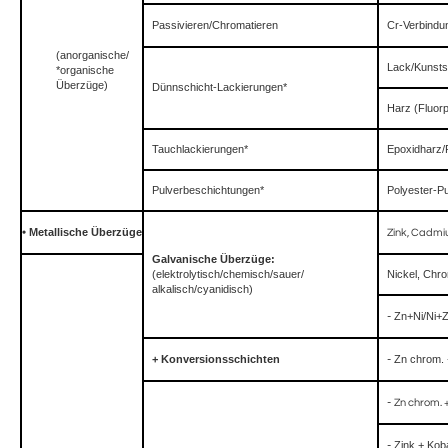
Passivieren/Chromatieren
Cr-Verbindu
(anorganische/
Lack/Kunstst
*organische
Überzüge)
Dünnschicht-Lackierungen*
Harz (Fluo
Tauchlackierungen*
Epoxidharz/
Pulverbeschichtungen*
Polyester-P
•
Metallische Überzüge
Zink, Cadmi
Galvanische Überzüge:
(elektrolytisch/chemisch/sauer/
Nickel, Chro
alkalisch/cyanidisch)
-
Zn+Ni/Ni+
+ Konversionsschichten
-
Zn chrom. 
-
Zn chrom. 
-
Zink + Kob