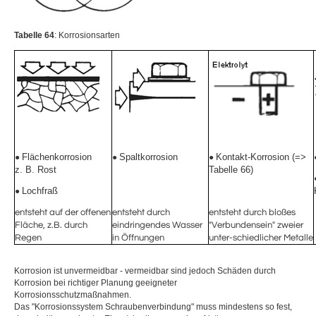
Tabelle 64
: Korrosionsarten
Flächenkorrosion
Spaltkorrosion
Kontakt-Korrosion (
=>
●
●
●
z. B. Rost
Tabelle 66)
Lochfraß
●
entsteht auf der offenen
entsteht durch
entsteht durch bloßes
Fläche, z.B. durch
eindringendes Wasser
"Verbundensein" zweier
Regen
in Öffnungen
unter-schiedlicher Metalle
Korrosion ist unvermeidbar - vermeidbar sind jedoch Schäden durch
Korrosion bei richtiger Planung geeigneter
Korrosionsschutzmaßnahmen.
Das "Korrosionssystem Schraubenverbindung" muss mindestens so fest,