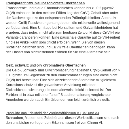
Transparent bzw. blau beschichtete Oberflächen
Transparente und blaue Chromatschichten können bis zu 0,2 µg/cm2
Cr(VI) enthalten. In den meisten Fällen liegt der Cr(VI)-Gehalt aber unter
der Nachweisgrenze der entsprechenden Prüfmöglichkeiten. Alternativ
werden Cr(III)-Passivierungen angeboten, die mittlerweile weitestgehend
verfügbar sind. Eine Umfrage bei Herstellern und Galvanikbetrieben hat
ergeben, dass jedoch nicht alle zum heutigen Zeitpunkt diese Cr(VI)-freie
Variante garantieren können. Eine pauschale Garantie auf Cr(VI)-Freiheit
für diese Artikel kann somit nicht erfolgen. Wenn Sie von diesen
Richtlinen betroffen sind und Cr(VI) freie Oberflächen benötigen, kann
der Einsatz von nichtrostenden Stählen für Sie eine Alternative sein.
Gelb, schwarz und oliv chromatierte Oberflächen
Die Gelb-, Schwarz- und Olivchromatierung hat einen Cr(VI)-Gehalt von >
10 µg/cm2. Im Gegensatz zu den Blauchromatierungen sind diese nicht
Cr(VI)-frei herstellbar. Eine sich abzeichnende Alternative mit gleichem
Korrosionsschutz ist die galvanische Verzinkung mit einer
Dickschichtpassivierung, die normalerweise leicht irisierend ist. Der
Farbton ist in etwa mit einer "alten" Blauchromatierung vergleichbar.
Angeboten werden auch Einfärbungen von leicht grünlich bis gelb.
Produkte aus Edelstahl der Werkstoffklassen A1, A2 und A4
Schrauben, Muttern und Zubehör aus diesen Werkstoffklassen sind nach
den uns bisher vorliegenden Erkenntnissen frei von Chrom VI.