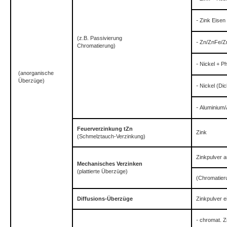
-
Zink Eisen
(z.B. Passivierung
-
Zn/ZnFe/Z
Chromatierung)
-
Nickel + P
(anorganische
Überzüge)
-
Nickel (Dic
-
Aluminium/
Feuerverzinkung tZn
Zink
(Schmelztauch-Verzinkung)
Zinkpulver 
Mechanisches Verzinken
(plattierte Überzüge)
(Chromatier
Diffusions-Überzüge
Zinkpulver e
-
chromat. Z