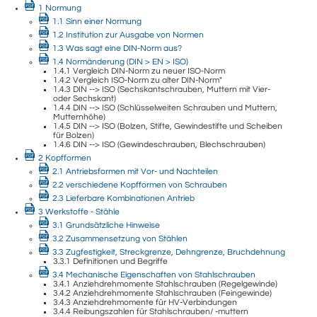
1 Normung
1.1 Sinn einer Normung
1.2 Institution zur Ausgabe von Normen
1.3 Was sagt eine DIN-Norm aus?
1.4 Normänderung (DIN > EN > ISO)
1.4.1 Vergleich DIN-Norm zu neuer ISO-Norm
1.4.2 Vergleich ISO-Norm zu alter DIN-Norm"
1.4.3 DIN --> ISO (Sechskantschrauben, Muttern mit Vier-
oder Sechskant)
1.4.4 DIN --> ISO (Schlüsselweiten Schrauben und Muttern,
Mutternhöhe)
1.4.5 DIN --> ISO (Bolzen, Stifte, Gewindestifte und Scheiben
für Bolzen)
1.4.6 DIN --> ISO (Gewindeschrauben, Blechschrauben)
2 Kopfformen
2.1 Antriebsformen mit Vor- und Nachteilen
2.2 verschiedene Kopfformen von Schrauben
2.3 Lieferbare Kombinationen Antrieb
3 Werkstoffe - Stähle
3.1 Grundsätzliche Hinweise
3.2 Zusammensetzung von Stählen
3.3 Zugfestigkeit, Streckgrenze, Dehngrenze, Bruchdehnung
3.3.1 Definitionen und Begriffe
3.4 Mechanische Eigenschaften von Stahlschrauben
3.4.1 Anziehdrehmomente Stahlschrauben (Regelgewinde)
3.4.2 Anziehdrehmomente Stahlschrauben (Feingewinde)
3.4.3 Anziehdrehmomente für HV-Verbindungen
3.4.4 Reibungszahlen für Stahlschrauben/ -muttern