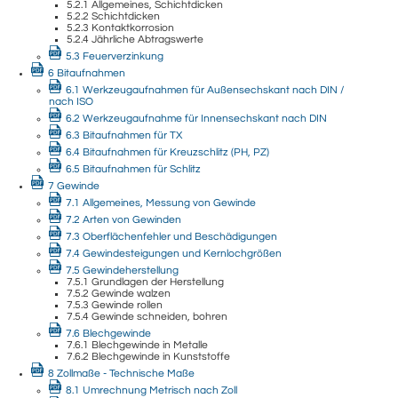
5.2.1 Allgemeines, Schichtdicken
5.2.2 Schichtdicken
5.2.3 Kontaktkorrosion
5.2.4 Jährliche Abtragswerte
5.3 Feuerverzinkung
6 Bitaufnahmen
6.1 Werkzeugaufnahmen für Außensechskant nach DIN /
nach ISO
6.2 Werkzeugaufnahme für Innensechskant nach DIN
6.3 Bitaufnahmen für TX
6.4 Bitaufnahmen für Kreuzschlitz (PH, PZ)
6.5 Bitaufnahmen für Schlitz
7 Gewinde
7.1 Allgemeines, Messung von Gewinde
7.2 Arten von Gewinden
7.3 Oberflächenfehler und Beschädigungen
7.4 Gewindesteigungen und Kernlochgrößen
7.5 Gewindeherstellung
7.5.1 Grundlagen der Herstellung
7.5.2 Gewinde walzen
7.5.3 Gewinde rollen
7.5.4 Gewinde schneiden, bohren
7.6 Blechgewinde
7.6.1 Blechgewinde in Metalle
7.6.2 Blechgewinde in Kunststoffe
8 Zollmaße - Technische Maße
8.1 Umrechnung Metrisch nach Zoll