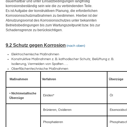
dauerhaltbar und unter Einsatzbedingungen langfristig
korrosionsbeständig sein wie die zu verbindenden Teile.
Es ist Aufgabe der konstruktiven Planung, die erforderlichen
Korrosionsschutzmaßnahmen zu bestimmen. Hierbei ist der
Abnutzungsvorrat des Korrosionsschutzes unter bekannten
Betriebsbedingungen bis zum Wartungszeitpunkt bzw. bis zur
Schadensgrenze zu berücksichtigen.
9.2 Schutz gegen Korrosion
(nach oben)
Elektrochemische Maßnahmen
Konstruktive Maßnahmen z. B. kathodischer Schutz, Belüftung z. B.
Isolierung, Vermeiden von Spalten . . .
Oberflächentechnische Maßnahmen
Maßnahmen
Verfahren
Überzüge
•
Nichtmetallische
Einölen*
Öl
Überzüge
Brünieren, Oxidieren
Eisenoxidsc
Phosphatieren
Phosphatsch