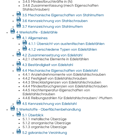
3.4.5 Mindestbruchkräfte in (N)
3.4.6 Zusammenfassung (mech Eigenschaften
Stahlschrauben)
3.5 Mechanische Eigenschaften von Stahlmuttern
3.6 Kennzeichnung von Stahlschrauben
3.7 Kennzeichnung von Stahlmuttern
4 Werkstoffe - Edelstähle
4.1 Allgemeines
4.1.1 Übersicht von austenitischen Edelstählen
4.1.2 verschiedene Typen von Edelstählen
4.2 Zusammensetzung von Edelstahl
4.2.1 chemische Elemente in Edelstählen
4.3 Beständigkeit von Edelstahl
4.4 Mechanische Eigenschaften von Edelstahl
4.4.1 Anziehdrehmomente von Edelstahlschrauben
4.4.2 Festigkeit von Edelstahlschrauben
4.4.3 Strecklastgrenzen von Edelstahlschrauben
4.4.4 Mindestbruchgrenzen von Edelstahlschrauben
4.4.5 Hochtemperatur-Eigenschaften von
Edelstahlschrauben
4.4.6 Reibungszahlen für Edelstahlschrauben/ -Muttern
4.5 Kennzeichnung von Edelstahl
5 Werkstoffe - Oberflächenbehandlung
5.1 Überblick
5.1.1 metallische Überzüge
5.1.2 anorganische Überzüge
5.1.3 organische Überzüge
5.2 galvanische Verzinkung