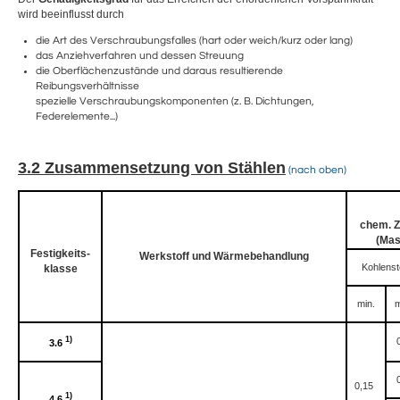
wird beeinflusst durch
die Art des Verschraubungsfalles (hart oder weich/kurz oder lang)
das Anziehverfahren und dessen Streuung
die Oberflächenzustände und daraus resultierende
Reibungsverhältnisse
spezielle Verschraubungskomponenten (z. B. Dichtungen,
Federelemente...)
3.2 Zusammensetzung von Stählen
(nach oben)
chem. 
(Mas
Festigkeits-
Werkstoff und Wärmebehandlung
Kohlenst
klasse
min.
m
1)
3.6
0,15
1)
4.6