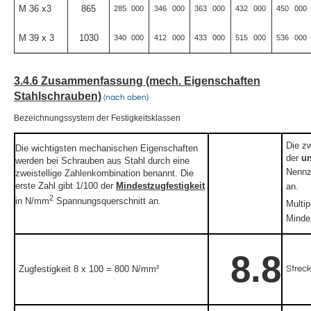
M 36 x3
865
285
000
346
000
363
000
432
000
450
000
M 39 x 3
1030
340
000
412
000
433
000
515
000
536
000
3.4.6 Zusammenfassung (mech. Eigenschaften
Stahlschrauben)
(nach oben)
Bezeichnungssystem der Festigkeitsklassen
Die zw
Die wichtigsten mechanischen Eigenschaften
der
un
werden bei Schrauben aus Stahl durch eine
Nennz
zweistellige Zahlenkombination benannt. Die
erste Zahl gibt 1/100 der
Mindestzugfestigkeit
an.
2
in N/mm
Spannungsquerschnitt an.
Multip
Minde
8.8
Streck
Zugfestigkeit 8 x 100 = 800 N/mm²