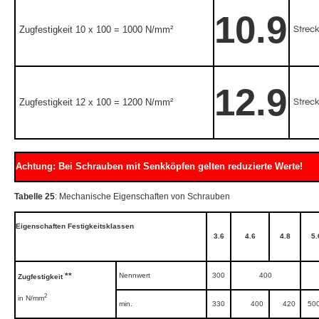
10.9
Streck
Zugfestigkeit 10 x 100 = 1000 N/mm²
12.9
Streck
Zugfestigkeit 12 x 100 = 1200 N/mm²
Achtung: Bei Schrauben mit Senkköpfen gelten reduzierte Werte!
Tabelle 25
: Mechanische Eigenschaften von Schrauben
Eigenschaften Festigkeitsklassen
3.6
4.6
4.8
5.
**
Nennwert
300
400
Zugfestigkeit
2
in N/mm
min.
330
400
420
50