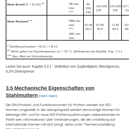
**
HB min-
90-
Härte Brinell
(F = 30 D2)
114-209
124-209
147-
max
209
238
238
23
***
238
**
HRB min-
Härte Rockwell
max
52-95
67-95
71-95
79-
***
99,5
99,5
99,5
99
-
-
-
-
HRC min-
max
*
Stahlbauschrauben > M 12 / > M 12
**
Werte gelten bei Raumtemperatur ca. + 20° C. (Definitionen der Begriffe: Kap. 3.3.1
***
Max.-Wert am Schraubenende
Lesen Sie auch: Kapitel 3.3.1 - Definition von Zugfestigkeit, Streckgrenze,
0,2% Dehngrenze
3.5 Mechanische Eigenschaften von
Stahlmuttern
(nach oben)
Die DIN-Produkt- und Funktionsnormen für Muttern werden auf ISO-
Normen umgestellt. In der übergangszeit werden demzufolge Normen für
bisherige DIN- und für neue ISO-Mutternausführungen nebeneinander im
Markt sein. Informationen über Veränderungen, die die Umstellung auf
internationale Normen mit sich bringt, siehe unter: "Normenumstellung