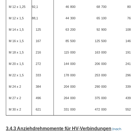
M 12 x 1,25
92,1
46
800
68
700
80
M 12 x 1,5
88,1
44
300
65
100
76
M 14 x 1,5
125
63
200
92
900
108
M 16 x 1,5
167
85
500
125
500
146
M 18 x 1,5
216
115
000
163
000
191
M 20 x 1,5
272
144
000
206
000
241
M 22 x 1,5
333
178
000
253
000
296
M 24 x 2
384
204
000
290
000
339
M 27 x 2
496
264
000
375
000
439
M 30 x 2
621
331
000
472
000
552
3.4.3 Anziehdrehmomente für HV-Verbindungen
(nach