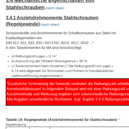
3.4 Mechanische Eigenschaften von
Stahlschrauben
(nach oben)
3.4.1 Anziehdrehmomente Stahlschrauben
(Regelgewinde)
(nach oben)
Vorspannkräfte und Anziehmomente für Schaftschrauben aus Stahl mit
Kopfauflagemaßen wie
DIN 912, 931, 933, 934 / ISO 4762, 4014, 4017, 4032 ...*
In den Tabellenwerten für MA sind berücksichtigt:
a) Reibungszahl µges = 0,14*
b) Ausnutzung der Mindest-Streckgrenze = 90 %
c) Torsionsmoment beim Anziehen (* Die Reibungszahl von µges =
0,14 wird allgemein für Schrauben und Muttern in handelsüblicher
Lieferausführung angenommen.)
*Zusätzliche Schmierung der Gewinde verändert die Reibungszahl erhebl
Anziehverhältnissen! In folgendem Beispiel wird mit einer Reibungszahl 
Anziehmethode und Werkzeug ergeben sich unterschiedliche Reibungsza
Alle Angaben unverbindliche Richtwerte. (vgl. Kapitel 3.4.4 Reibungszahl
Tabelle 19: Regelgewinde (Anziehdrehmomente für Stahlschrauben)
**
Regelsteigung