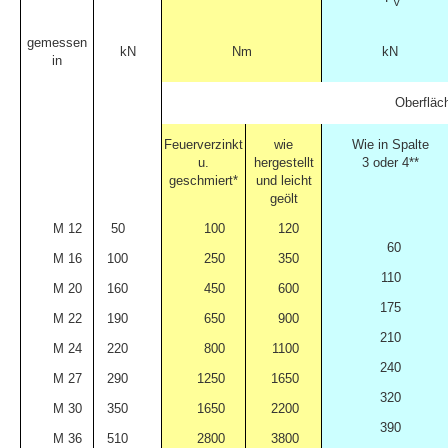
V
gemessen
kN
Nm
kN
in
Oberfläc
Feuerverzinkt
wie
Wie in Spalte
u.
hergestellt
3 oder 4**
geschmiert*
und leicht
geölt
M 12
50
100
120
60
M 16
100
250
350
110
M 20
160
450
600
175
M 22
190
650
900
210
M 24
220
800
1100
240
M 27
290
1250
1650
320
M 30
350
1650
2200
390
M 36
510
2800
3800