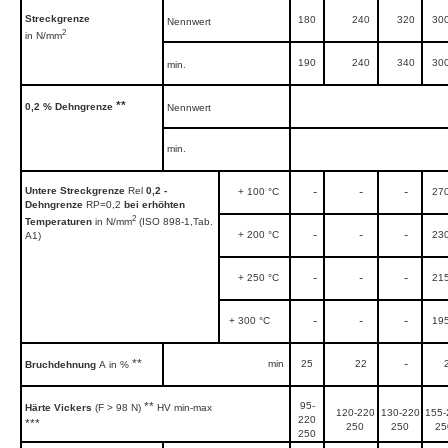
Streckgrenze
180
240
320
30
Nennwert
2
in N/mm
190
240
340
30
min.
**
0,2 % Dehngrenze
Nennwert
min.
Untere Streckgrenze
Rel
0,2 -
+ 100 °C
-
-
-
27
Dehngrenze
RP=0,2
bei erhöhten
2
Temperaturen
in N/mm
(ISO 898-1,Tab.
+ 200 °C
-
-
-
23
A1)
+ 250 °C
-
-
-
21
+ 300 °C
-
-
-
19
**
min
25
22
-
Bruchdehnung
A
in %
**
95-
Härte Vickers
(F > 98 N)
HV min-max
120-220
130-220
155-
220
***
250
250
25
250