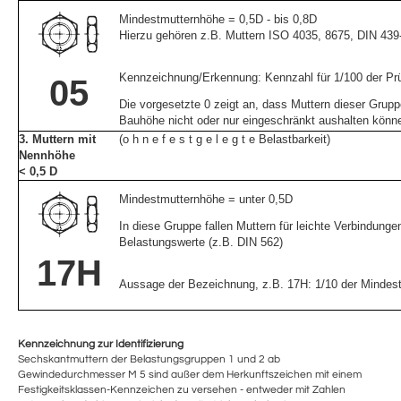
Mindestmutternhöhe = 0,5D - bis 0,8D
Hierzu gehören z.B. Muttern ISO 4035, 8675, DIN 439-
Kennzeichnung/Erkennung: Kennzahl für 1/100 der Prü
05
Die vorgesetzte 0 zeigt an, dass Muttern dieser Grupp
Bauhöhe nicht oder nur eingeschränkt aushalten könn
3. Muttern mit
(o h n e f e s t g e l e g t e Belastbarkeit)
Nennhöhe
< 0,5 D
Mindestmutternhöhe = unter 0,5D
In diese Gruppe fallen Muttern für leichte Verbindung
Belastungswerte (z.B. DIN 562)
17H
Aussage der Bezeichnung, z.B. 17H:
1/10 der Mindes
Kennzeichnung zur Identifizierung
Sechskantmuttern der Belastungsgruppen 1 und 2 ab
Gewindedurchmesser M 5 sind außer dem Herkunftszeichen mit einem
Festigkeitsklassen-Kennzeichen zu versehen - entweder mit Zahlen