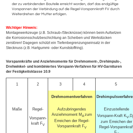
der zu verbindenden Bauteile erreicht worden, darf das endgültige
Vorspannen der Verbindung auf die Regel-Vorspannkraft FV durch
Weiterdrehen der Mutter erfolgen.
Wichtiger Hinweis:
Montagewerkzeuge (z.B. Schraub-/Stecknüsse) können beim Aufsetzen
die Korrosionsschutzbeschichtung an Scheiben und Werkstücken
zerstören! Dagegen schützt ein Tiefenbegrenzungseinsatz in der
Stecknuss (z.B. Hartgummi- oder Kunststoffring).
Vorspannkräfte und Anziehmomente für Drehmoment-, Drehimpuls-,
Drehwinkel- und kombiniertes Vorspann-Verfahren für HV-Garnituren
der Festigkeitsklasse 10.9
1
2
3
4
5
Drehmomentverfahren
Drehimpulsverfahr
Maße
Regel-
Aufzubringendes
Einzustellende
Anziehmoment M
zum
Vorspann-Kraft K
,D
A
V
Vorspann-
Erreichen der
Regel-
zum Erreichen der
kraft F
V
Vorspannkraft F
Regel-Vorspannkraf
V
F