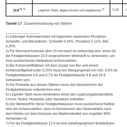
6) 7)
5)
0,20
12.9
Legierter Stahl, abgeschreckt und angelassen
Tabelle 17
: Zusammensetzung von Stählen
_________________
1) zulässiger Automatenstahl mit folgenden maximalen Phosphor-,
Schwefel- und Bleianteilen: Schwefel 0,34%, Phosphor 0,11%, Blei
0,35%
2) Für Nenndurchmesser über 20 mm kann es notwendig sein, einen für
die Festigkeitsklassen 10.9 vorgesehenen Werkstoff zu verwenden, um
eine ausreichende Härtbarkeit sicherzustellen.
3) Bei Kohlenstoffstählen mit dem Zusatz von Bor und einem
Kohlenstoffgehalt unter 0,25% muss ein Mangangehalt von min. 0,6% für
Festigkeitsklasse 8.8 und 0,7% für Festigkeitsklasse 9.8 und 10.9
vorhanden sein.
4) Für Produkte aus diesen Stählen muss das Kennzeichen der
Festigkeitsklasse unterstrichen sein.
5) Legierter Stahl muss mindestens einen der Legierungsbestandteile
Chrom, Nickel, Molybdän oder Vanadium enthalten.
6) Der Werkstoff für diese Festigkeitsklassen muss ausreichend härtbar
sein um sicherzustellen, dass im Kernbereich des Gewindeteils nach
dem Härten vor dem Anlassen ein Martensitanteil von ungefähr 90%
vorhanden ist.
7) Für die Festigkeitsklasse 12.9 ist eine metallographisch feststellbare,