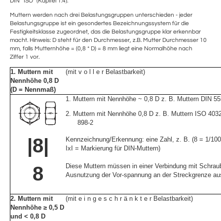
DIN ' ISO" (Kapitel 1.4).
Muttern werden nach drei Belastungsgruppen unterschieden - jeder
Belastungsgruppe ist ein gesondertes Bezeichnungssystem für die
Festigkeitsklasse zugeordnet, das die Belastungsgruppe klar erkennbar
macht. Hinweis: D steht für den Durchmesser, z.B. Mutter Durchmesser 10
mm, falls Mutternhöhe = (0,8 * D) = 8 mm liegt eine Normalhöhe nach
Ziffer 1 vor.
1. Muttern mit
(mit v o l l e r Belastbarkeit)
Nennhöhe 0,8 D
(D = Nennmaß)
1.
Muttern mit Nennhöhe ~ 0,8 D z. B. Muttern DIN 555
2. Muttern mit Nennhöhe 0,8 D z. B. Muttern ISO 4032
898-2
|8|
Kennzeichnung/Erkennung: eine Zahl, z. B. (8 = 1/10
IxI = Markierung für DIN-Muttern)
Diese Muttern müssen in einer Verbindung mit Schraub
8
Ausnutzung der Vor-spannung an der Streckgrenze au
2. Muttern mit
(mit e i n g e s c h r ä n k t e r Belastbarkeit)
Nennhöhe ≥ 0,5 D
und < 0,8 D