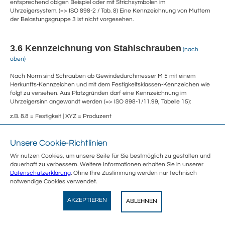
entsprechend obigen Beispiel oder mit Strichsymbolen im
Uhrzeigersystem. (=> ISO 898-2 / Tab. 8) Eine Kennzeichnung von Muttern
der Belastungsgruppe 3 ist nicht vorgesehen.
3.6 Kennzeichnung von Stahlschrauben
(nach
oben)
Nach Norm sind Schrauben ab Gewindedurchmesser M 5 mit einem
Herkunfts-Kennzeichen und mit dem Festigkeitsklassen-Kennzeichen wie
folgt zu versehen. Aus Platzgründen darf eine Kennzeichnung im
Uhrzeigersinn angewandt werden (=> ISO 898-1/11.99, Tabelle 15):
z.B. 8.8 = Festigkeit | XYZ = Produzent
Sechskantschr
Unsere Cookie-Richtlinien
Außensechska
Wir nutzen Cookies, um unsere Seite für Sie bestmöglich zu gestalten und
auf dem Kopf, er
dauerhaft zu verbessern. Weitere Informationen erhalten Sie in unserer
Datenschutzerklärung
. Ohne Ihre Zustimmung werden nur technisch
notwendige Cookies verwendet.
Wegertseder
AKZEPTIEREN
ABLEHNEN
Zylinderschrau
View
Wegertseder GmbH
GRATIS - Im Play Store
Innensechsrun