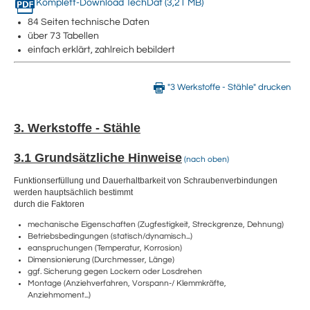
Komplett-Download TechDat (3,21 MB)
84 Seiten technische Daten
über 73 Tabellen
einfach erklärt, zahlreich bebildert
"3 Werkstoffe - Stähle" drucken
3. Werkstoffe - Stähle
3.1 Grundsätzliche Hinweise
(nach oben)
Funktionserfüllung und Dauerhaltbarkeit von Schraubenverbindungen
werden hauptsächlich bestimmt
durch die Faktoren
mechanische Eigenschaften (Zugfestigkeit, Streckgrenze, Dehnung)
Betriebsbedingungen (statisch/dynamisch...)
eanspruchungen (Temperatur, Korrosion)
Dimensionierung (Durchmesser, Länge)
ggf. Sicherung gegen Lockern oder Losdrehen
Montage (Anziehverfahren, Vorspann-/ Klemmkräfte,
Anziehmoment...)