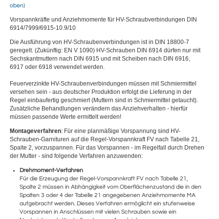
oben)
Vorspannkräfte und Anziehmomente für HV-Schraubverbindungen DIN
6914/7999/6915-10.9/10
Die Ausführung von HV-Schraubenverbindungen ist in DIN 18800-7
geregelt. (Zukünftig: EN V 1090) HV-Schrauben DIN 6914 dürfen nur mit
Sechskantmuttern nach DIN 6915 und mit Scheiben nach DIN 6916,
6917 oder 6918 verwendet werden.
Feuerverzinkte HV-Schraubenverbindungen müssen mit Schmiermittel
versehen sein - aus deutscher Produktion erfolgt die Lieferung in der
Regel einbaufertig geschmiert (Muttern sind in Schmiermittel getaucht).
Zusätzliche Behandlungen verändern das Anziehverhalten - hierfür
müssen passende Werte ermittelt werden!
Montageverfahren
: Für eine planmäßige Vorspannung sind HV-
Schrauben-Garnituren auf die Regel-Vorspannkraft FV nach Tabelle 21,
Spalte 2, vorzuspannen. Für das Vorspannen - im Regelfall durch Drehen
der Mutter - sind folgende Verfahren anzuwenden:
Drehmoment-Verfahren
Für die Erzeugung der Regel-Vorspannkraft FV nach Tabelle 21,
Spalte 2 müssen in Abhängigkeit vom Oberflächenzustand die in den
Spalten 3 oder 4 der Tabelle 21 angegebenen Anziehmomente MA
aufgebracht werden. Dieses Verfahren ermöglicht ein stufenweise
Vorspannen in Anschlüssen mit vielen Schrauben sowie ein