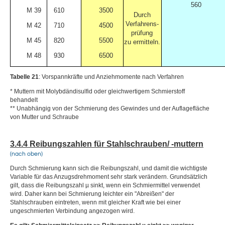
560
M 39
610
3500
Durch
Verfahrens-
M 42
710
4500
prüfung
M 45
820
5500
zu ermitteln.
M 48
930
6500
Tabelle 21
: Vorspannkräfte und Anziehmomente nach Verfahren
* Muttern mit Molybdändisulfid oder gleichwertigem Schmierstoff
behandelt
** Unabhängig von der Schmierung des Gewindes und der Auflagefläche
von Mutter und Schraube
3.4.4 Reibungszahlen für Stahlschrauben/ -muttern
(nach oben)
Durch Schmierung kann sich die Reibungszahl, und damit die wichtigste
Variable für das Anzugsdrehmoment sehr stark verändern. Grundsätzlich
gilt, dass die Reibungszahl µ sinkt, wenn ein Schmiermittel verwendet
wird. Daher kann bei Schmierung leichter ein "Abreißen" der
Stahlschrauben eintreten, wenn mit gleicher Kraft wie bei einer
ungeschmierten Verbindung angezogen wird.