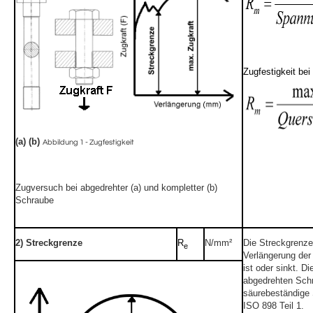
Zugfestigkeit bei
(a) (b)
Abbildung 1 - Zugfestigkeit
Zugversuch bei abgedrehter (a) und kompletter (b)
Schraube
2) Streckgrenze
R
N/mm²
Die Streckgrenze
e
Verlängerung der
ist oder sinkt. D
abgedrehten Schr
säurebeständige 
ISO 898 Teil 1.