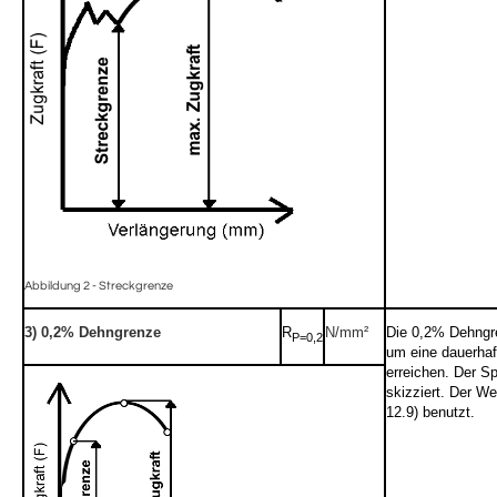
Abbildung 2 - Streckgrenze
3) 0,2% Dehngrenze
R
N/mm²
Die 0,2% Dehngre
P=0,2
um eine dauerha
erreichen. Der Sp
skizziert. Der We
12.9) benutzt.