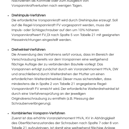
Nachziehen als Kontrolle oder zum Ausgleich von
Vorspannkraftverlusten nach wenigen Tagen.
Drehimpuls-Verfahren
Die erforderliche Vorspannkraft wird durch Drehimpulse erzeugt. Soll
auf die Regel-Vorspannkraft FV vorgespannt werden, muss der
Impuls- oder Schlagschrauber auf den um 10% höheren
Vorspannkraftwert FV,DI nach Spalte 5 von Tabelle 21 mit geeigneten
Messeinrichtungen eingestellt werden.
Drehwinkel-Verfahren
Die Anwendung des Verfahrens setzt voraus, dass im Bereich der
Verschraubung bereits vor dem Vorspannen eine weitgehend
flächige Auflage der zu verbindenden Bauteile vorliegt. Das
Vorspannen erfolgt zunächst durch ein Voranziehmoment MVA, DW
und anschließend durch Weiterdrehen der Mutter um einen
erforderlichen Weiterdrehwinkel. Dieser muss sicherstellen, dass
mindestens die in Spalte 2 von Tabelle 21 angegebene Regel-
Vorspannkraft FV erreicht wird. Der erforderliche Weiterdrehwinkel ist
durch eine Verfahrensprüfung an der jeweiligen
Originalverschraubung zu ermitteln (z.B. Messung der
Schraubenverlängerung).
Kombiniertes Vorspann-Verfahren
Zuerst ist das erhöhte Voranziehmoment MVA, KV in Abhängigkeit
des Oberflächenzustandes der Schrauben nach Spalte 7 oder 8 von
Tabelle 21 aufzubringen. Ist damit eine weitgehend flächige Anlage