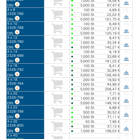
1.000
St.
18,56 €
5.000
St.
87,47 €
DIN
4 x 8
100
St.
4,89 €
2328-786
1.000
St.
22,02 €
5.000
St.
101,75 €
DIN
4 x 10
100
St.
6,49 €
2328-788
1.000
St.
27,37 €
5.000
St.
120,19 €
DIN
4 x 12
100
St.
8,47 €
2328-790
1.000
St.
35,34 €
5.000
St.
142,21 €
DIN
4 x 14
100
St.
8,19 €
2328-889
1.000
St.
33,68 €
5.000
St.
161,25 €
DIN
4 x 16
100
St.
8,41 €
2328-792
1.000
St.
32,84 €
5.000
St.
156,49 €
DIN
4 x 18
200
St.
19,92 €
2328-794
1.000
St.
44,98 €
5.000
St.
206,47 €
DIN
4 x 20
100
St.
7,71 €
2328-796
1.000
St.
31,65 €
5.000
St.
148,16 €
DIN
4 x 25
50
St.
6,88 €
2328-798
500
St.
30,52 €
1.500
St.
77,11 €
DIN
4 x 30
50
St.
7,96 €
2328-800
500
St.
37,13 €
1.500
St.
106,03 €
DIN
4 x 40