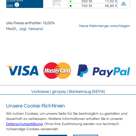
2328-804
250
St.
17,02 €
750
St.
46,95 €
DIN
alle Preise enthalten 19,00%
Neue Kleinmenge vorschlagen
MwSt.,
zzgl. Versand
Vorkasse | giropay | Bankeinzug (SEPA)
Unsere Cookie-Richtlinien
Impressum
Streitschlichtung
Wir nutzen Cookies, um unsere Seite für Sie bestmöglich zu gestalten und
AGB
Sitemap
dauerhaft zu verbessern. Weitere Informationen erhalten Sie in unserer
Sicherheit
Jobs
Datenschutzerklärung
. Ohne Ihre Zustimmung werden nur technisch
Datenschutz
Über uns
notwendige Cookies verwendet.
Umweltschutz
Kontakt