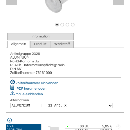
Information
Allgemein
Produkt
Werkstoff
Artikelgruppe
2328
ALUMINIUM
RoHS-Konform: Ja
REACh - Informationspflichtig: Nein
DIN 661
Zolltarifnummer 76161000
Zolltarifnummer einblenden
PDF herunterladen
Maße einblenden
Alternativen
4 x 6
100
St.
5,05 €
2328-784