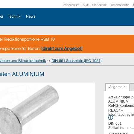
Impressum
AGB
Sicherheit
Datenschutz
U
og
Technik
News
er Reaktionspatrone RSB 10
onspatrone für Beton!
[direkt zum Angebot]
Nieten und Blindniettechnik
->
DIN 661 Senkniete (ISO 1051)
ieten ALUMINIUM
Allgemein
Artikelgruppe
2
ALUMINIUM
RoHS-Konform:
REACh -
Informationspfli
DIN 661
Zolltarifnumme