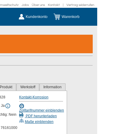
mweltschutz
Jobs
Über uns
Kontakt
|
Vertrag widerrufen
Kundenkonto
Warenkorb
Produkt
Werkstoff
Information
328
Kontakt-Korrosion
 Ja
Zolltarifnummer einblenden
chtig: Nein
PDF herunterladen
Maße einblenden
r 76161000