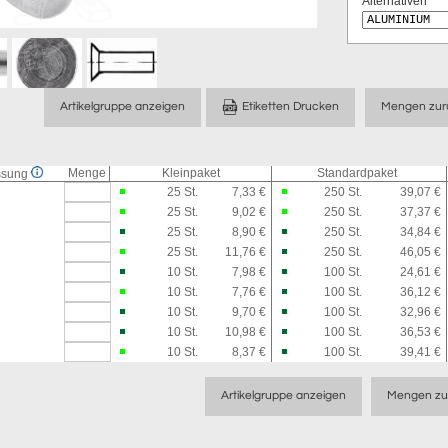
Alternativen
Artikelgruppe anzeigen
Etiketten Drucken
Mengen zur
Menge
Kleinpaket
Standardpaket
ssung
25
St.
7,33 €
250
St.
39,07 €
25
St.
9,02 €
250
St.
37,37 €
25
St.
8,90 €
250
St.
34,84 €
25
St.
11,76 €
250
St.
46,05 €
10
St.
7,98 €
100
St.
24,61 €
10
St.
7,76 €
100
St.
36,12 €
10
St.
9,70 €
100
St.
32,96 €
10
St.
10,98 €
100
St.
36,53 €
10
St.
8,37 €
100
St.
39,41 €
Artikelgruppe anzeigen
Mengen zu