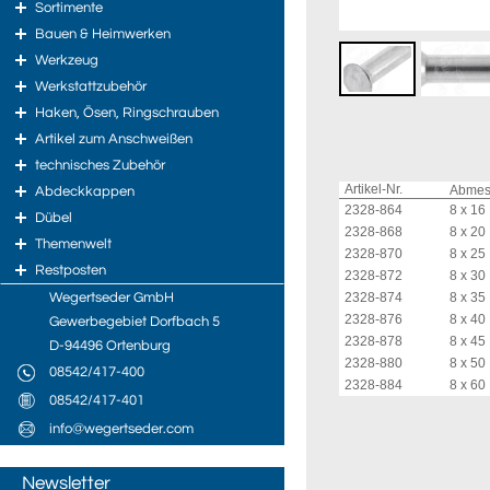
Sortimente
Bauen & Heimwerken
Werkzeug
Werkstattzubehör
Haken, Ösen, Ringschrauben
Artikel zum Anschweißen
technisches Zubehör
Artikel-Nr.
Abme
Abdeckkappen
2328-864
8 x 16
Dübel
2328-868
8 x 20
Themenwelt
2328-870
8 x 25
Restposten
2328-872
8 x 30
Wegertseder GmbH
2328-874
8 x 35
2328-876
8 x 40
Gewerbegebiet Dorfbach 5
2328-878
8 x 45
D-94496 Ortenburg
2328-880
8 x 50
08542/417-400
2328-884
8 x 60
08542/417-401
info@wegertseder.com
Newsletter