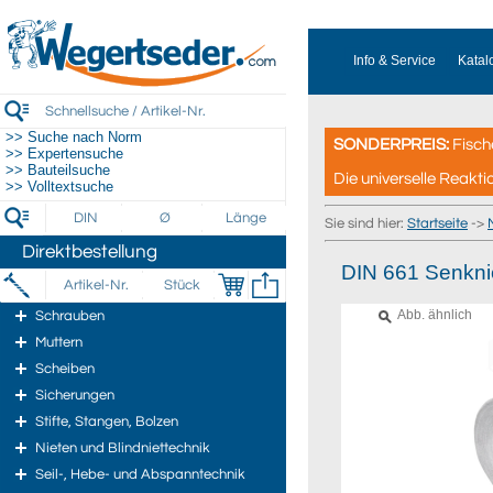
Info & Service
Katal
>> Suche nach Norm
SONDERPREIS:
Fisch
>> Expertensuche
>> Bauteilsuche
Die universelle Reakti
>> Volltextsuche
Sie sind hier:
Startseite
->
Direktbestellung
DIN 661 Senkn
Abb. ähnlich
Schrauben
Muttern
Scheiben
Sicherungen
Stifte, Stangen, Bolzen
Nieten und Blindniettechnik
Seil-, Hebe- und Abspanntechnik