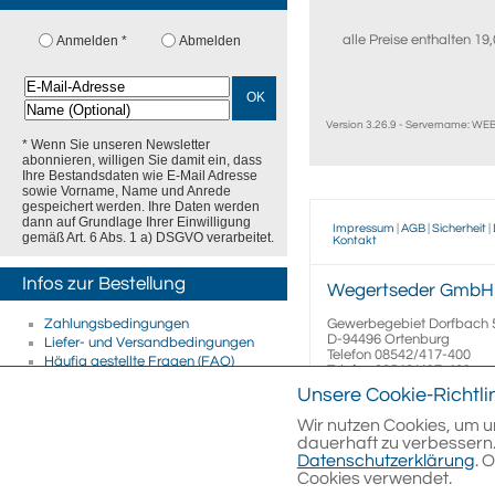
alle Preise enthalten 1
Anmelden *
Abmelden
OK
Version 3.26.9 - Servername: W
* Wenn Sie unseren Newsletter
abonnieren, willigen Sie damit ein, dass
Ihre Bestandsdaten wie E-Mail Adresse
sowie Vorname, Name und Anrede
gespeichert werden. Ihre Daten werden
dann auf Grundlage Ihrer Einwilligung
Impressum
|
AGB
|
Sicherheit
|
gemäß Art. 6 Abs. 1 a) DSGVO verarbeitet.
Kontakt
Infos zur Bestellung
Wegertseder
GmbH
Zahlungsbedingungen
Gewerbegebiet Dorfbach 
D-94496
Ortenburg
Liefer- und Versandbedingungen
Telefon
08542/417-400
Häufig gestellte Fragen (FAQ)
Telefax
08542/417-401
Firmenkunden
E-Mail
info@wegertseder
Unsere Cookie-Richtli
E-Rechnung
Streitschlichtung
Wir nutzen Cookies, um u
dauerhaft zu verbessern.
Datenschutzerklärung
. 
Cookies verwendet.