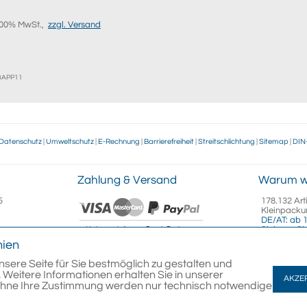
9,00% MwSt.,
zzgl. Versand
EBAPP11
Datenschutz
|
Umweltschutz
|
E-Rechnung
|
Barrierefreiheit
|
Streitschlichtung
|
Sitemap
|
DIN
Zahlung & Versand
Warum w
5
178.132 Art
Kleinpacku
DE/AT: ab 1
Sicheres Sh
.com
nien
nsere Seite für Sie bestmöglich zu gestalten und
 Weitere Informationen erhalten Sie in unserer
AKZE
Ohne Ihre Zustimmung werden nur technisch notwendige