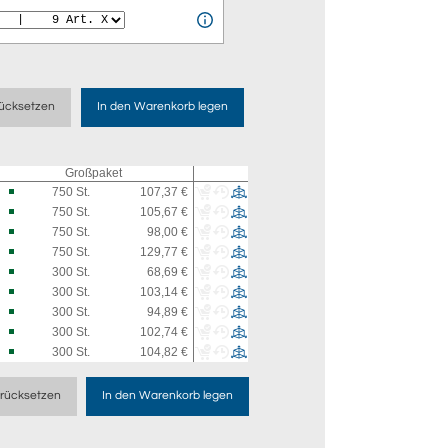
ücksetzen
In den Warenkorb legen
Großpaket
750
St.
107,37 €
750
St.
105,67 €
750
St.
98,00 €
750
St.
129,77 €
300
St.
68,69 €
300
St.
103,14 €
300
St.
94,89 €
300
St.
102,74 €
300
St.
104,82 €
rücksetzen
In den Warenkorb legen