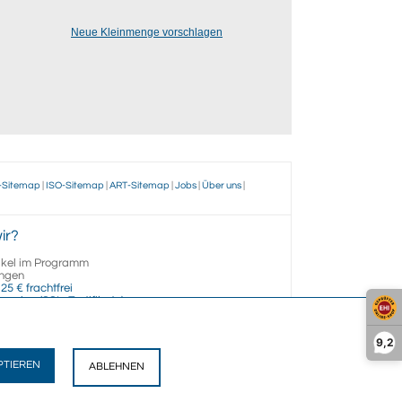
Neue Kleinmenge vorschlagen
-Sitemap
|
ISO-Sitemap
|
ART-Sitemap
|
Jobs
|
Über uns
|
ir?
ikel im Programm
ngen
25 € frachtfrei
opping (SSL, Zertifikate)
9,2
PTIEREN
ABLEHNEN