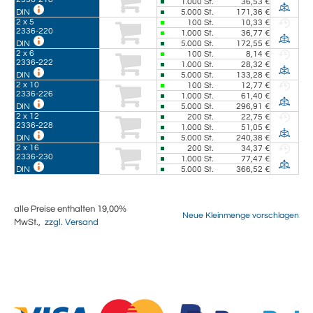
1.000
St.
36,53 €
5.000
St.
171,36 €
DIN
2 x 5
100
St.
10,33 €
2336-220
1.000
St.
36,77 €
5.000
St.
172,55 €
DIN
2 x 6
100
St.
8,14 €
2336-222
1.000
St.
28,32 €
5.000
St.
133,28 €
DIN
2 x 10
100
St.
12,77 €
2336-226
1.000
St.
61,40 €
5.000
St.
296,91 €
DIN
2 x 12
200
St.
22,75 €
2336-228
1.000
St.
51,05 €
5.000
St.
240,38 €
DIN
2 x 16
200
St.
34,37 €
2336-230
1.000
St.
77,47 €
5.000
St.
366,52 €
DIN
alle Preise enthalten 19,00%
Neue Kleinmenge vorschlagen
MwSt.,
zzgl. Versand