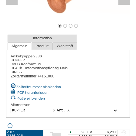
Information
Allgemein
Produkt
Werkstoff
Artikelgruppe
2336
KUPFER
RoHS-Konform: Ja
REACh - Informationspflichtig: Nein
DIN 661
Zolltarifnummer 74151000
Zolltarifnummer einblenden
PDF herunterladen
Maße einblenden
Alternativen
2 x 4
200
St.
16,23 €
2336-218